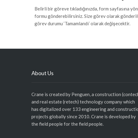
Belirli bir göreve tıkladığınızda, form sayfasına yö
formu gönderebilirsiniz. Size görev olarak gönderi
görev durumu ‘Tamamlandı’ olarak değişecektir.
About Us
Crane is created by Penguen, a construction (contec
and real estate (retech) technology company which
has digitalized over 133 engineering and constructi
projects globally since 2010. Crane is developed by
the field people for the field people.