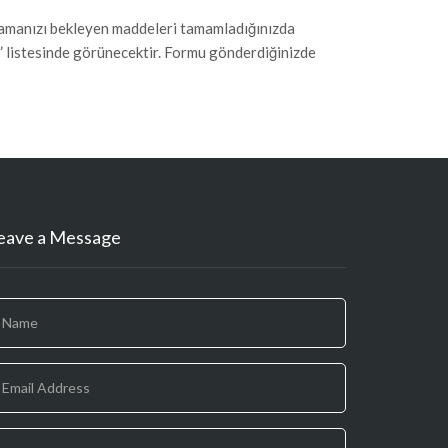
amlamanızı bekleyen maddeleri tamamladığınızda
” listesinde görünecektir. Formu gönderdiğinizde
eave a Message