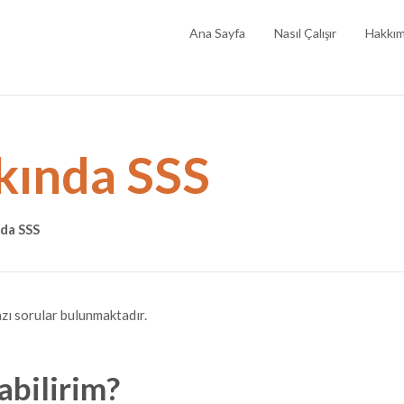
Ana Sayfa
Nasıl Çalışır
Hakkım
kında SSS
da SSS
azı sorular bulunmaktadır.
abilirim?