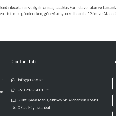
nlendirileceksiniz ve ilgili form açılacaktır. Formda yer alan ve tam
len bir formu gönderirken, görevi atayan kullanıcılar “Göreve Atanan
Contact Info
L
h)
info@crane.ist
+90 216 641 1123
on
Zühtüpaşa Mah. Şefikbey Sk. Archerson Köşkü
No:3 Kadıköy-İstanbul